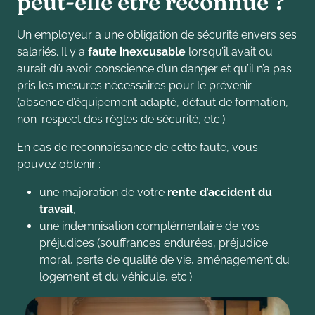
p
e
u
t
-
e
l
l
e
ê
t
r
e
r
e
c
o
n
n
u
e
?
Un employeur a une obligation de sécurité envers ses
salariés. Il y a
faute inexcusable
lorsqu’il avait ou
aurait dû avoir conscience d’un danger et qu’il n’a pas
pris les mesures nécessaires pour le prévenir
(absence d’équipement adapté, défaut de formation,
non-respect des règles de sécurité, etc.).
En cas de reconnaissance de cette faute, vous
pouvez obtenir :
une majoration de votre
rente d’accident du
travail
,
une indemnisation complémentaire de vos
préjudices (souffrances endurées, préjudice
moral, perte de qualité de vie, aménagement du
logement et du véhicule, etc.).