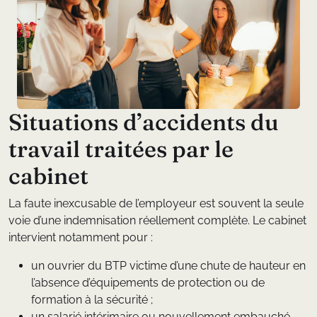
S
i
t
u
a
t
i
o
n
s
d
’
a
c
c
i
d
e
n
t
s
d
u
t
r
a
v
a
i
l
t
r
a
i
t
é
e
s
p
a
r
l
e
c
a
b
i
n
e
t
La faute inexcusable de l’employeur est souvent la seule
voie d’une indemnisation réellement complète. Le cabinet
intervient notamment pour :
un ouvrier du BTP victime d’une chute de hauteur en
l’absence d’équipements de protection ou de
formation à la sécurité ;
un salarié intérimaire ou nouvellement embauché