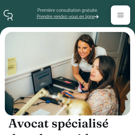
Contenu
Menu
Pied de page
Première consultation gratuite.
Prendre rendez-vous en ligne
A
v
o
c
a
t
s
p
é
c
i
a
l
i
s
é