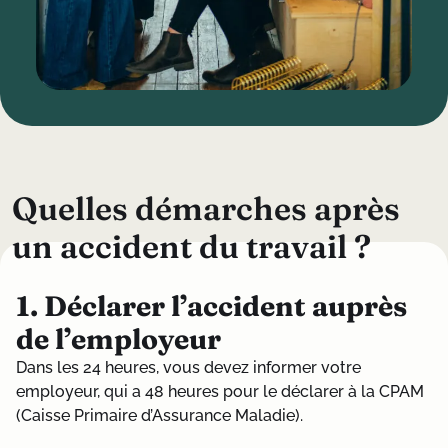
Q
u
e
l
l
e
s
d
é
m
a
r
c
h
e
s
a
p
r
è
s
u
n
a
c
c
i
d
e
n
t
d
u
t
r
a
v
a
i
l
?
1. Déclarer l’accident auprès
de l’employeur
Dans les 24 heures, vous devez informer votre
employeur, qui a 48 heures pour le déclarer à la CPAM
(Caisse Primaire d’Assurance Maladie).