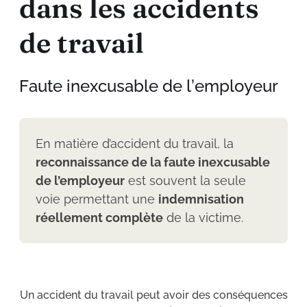
d
a
n
s
l
e
s
a
c
c
i
d
e
n
t
s
d
e
t
r
a
v
a
i
l
F
a
u
t
e
i
n
e
x
c
u
s
a
b
l
e
d
e
l
’
e
m
p
l
o
y
e
u
r
En matière d’accident du travail, la
reconnaissance de la faute inexcusable
de l’employeur
est souvent la seule
voie permettant une
indemnisation
réellement complète
de la victime.
Un accident du travail peut avoir des conséquences