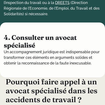
l’inspection du travail ou à la
DREETS
(Direction
Régionale de l’Economie, de l’Emploi, du Travail et des
Solidarités) si nécessaire.
4. Consulter un avocat
spécialisé
Un accompagnement juridique est indispensable pour
transformer ces éléments en arguments solides et
obtenir la reconnaissance de la faute inexcusable.
P
o
u
r
q
u
o
i
f
a
i
r
e
a
p
p
e
l
à
u
n
a
v
o
c
a
t
s
p
é
c
i
a
l
i
s
é
d
a
n
s
l
e
s
a
c
c
i
d
e
n
t
s
d
e
t
r
a
v
a
i
l
?