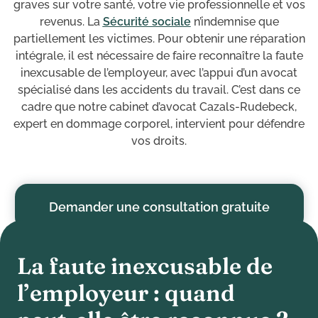
graves sur votre santé, votre vie professionnelle et vos
revenus. La
Sécurité sociale
n’indemnise que
partiellement les victimes. Pour obtenir une réparation
intégrale, il est nécessaire de faire reconnaître la faute
inexcusable de l’employeur, avec l’appui d’un avocat
spécialisé dans les accidents du travail. C’est dans ce
cadre que notre cabinet d’avocat Cazals-Rudebeck,
expert en dommage corporel, intervient pour défendre
vos droits.
Demander une consultation gratuite
L
a
f
a
u
t
e
i
n
e
x
c
u
s
a
b
l
e
d
e
l
’
e
m
p
l
o
y
e
u
r
:
q
u
a
n
d