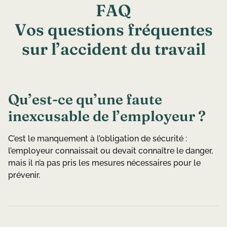
F
A
Q
V
o
s
q
u
e
s
t
i
o
n
s
f
r
é
q
u
e
n
t
e
s
s
u
r
l
’
a
c
c
i
d
e
n
t
d
u
t
r
a
v
a
i
l
Qu’est-ce qu’une faute
inexcusable de l’employeur ?
C’est le manquement à l’obligation de sécurité :
l’employeur connaissait ou devait connaître le danger,
mais il n’a pas pris les mesures nécessaires pour le
prévenir.