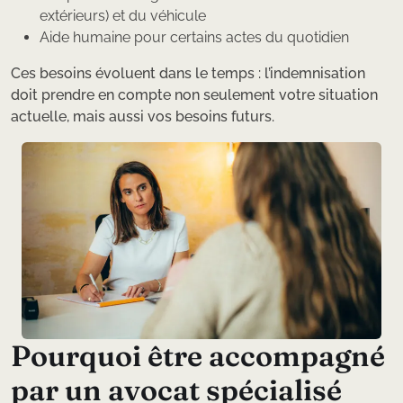
extérieurs) et du véhicule
Aide humaine pour certains actes du quotidien
Ces besoins évoluent dans le temps : l’indemnisation
doit prendre en compte non seulement votre situation
actuelle, mais aussi vos besoins futurs.
P
o
u
r
q
u
o
i
ê
t
r
e
a
c
c
o
m
p
a
g
n
é
p
a
r
u
n
a
v
o
c
a
t
s
p
é
c
i
a
l
i
s
é