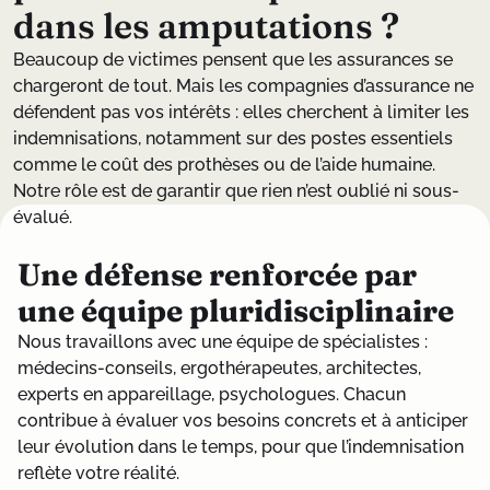
d
a
n
s
l
e
s
a
m
p
u
t
a
t
i
o
n
s
?
Beaucoup de victimes pensent que les assurances se
chargeront de tout. Mais les compagnies d’assurance ne
défendent pas vos intérêts : elles cherchent à limiter les
indemnisations, notamment sur des postes essentiels
comme le coût des prothèses ou de l’aide humaine.
Notre rôle est de garantir que rien n’est oublié ni sous-
évalué.
Une défense renforcée par
une équipe pluridisciplinaire
Nous travaillons avec une équipe de spécialistes :
médecins-conseils, ergothérapeutes, architectes,
experts en appareillage, psychologues. Chacun
contribue à évaluer vos besoins concrets et à anticiper
leur évolution dans le temps, pour que l’indemnisation
reflète votre réalité.