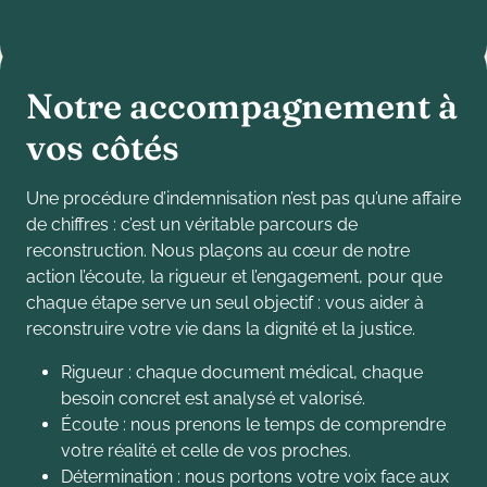
N
o
t
r
e
a
c
c
o
m
p
a
g
n
e
m
e
n
t
à
v
o
s
c
ô
t
é
s
Une procédure d’indemnisation n’est pas qu’une affaire
de chiffres : c’est un véritable parcours de
reconstruction. Nous plaçons au cœur de notre
action l’écoute, la rigueur et l’engagement, pour que
chaque étape serve un seul objectif : vous aider à
reconstruire votre vie dans la dignité et la justice.
Rigueur : chaque document médical, chaque
besoin concret est analysé et valorisé.
Écoute : nous prenons le temps de comprendre
votre réalité et celle de vos proches.
Détermination : nous portons votre voix face aux