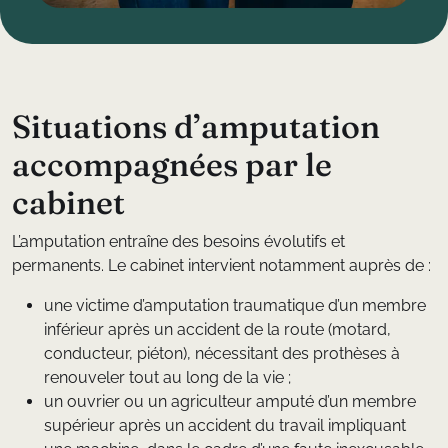
S
i
t
u
a
t
i
o
n
s
d
’
a
m
p
u
t
a
t
i
o
n
a
c
c
o
m
p
a
g
n
é
e
s
p
a
r
l
e
c
a
b
i
n
e
t
L’amputation entraîne des besoins évolutifs et
permanents. Le cabinet intervient notamment auprès de :
une victime d’amputation traumatique d’un membre
inférieur après un accident de la route (motard,
conducteur, piéton), nécessitant des prothèses à
renouveler tout au long de la vie ;
un ouvrier ou un agriculteur amputé d’un membre
supérieur après un accident du travail impliquant