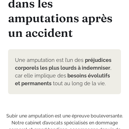
d
a
n
s
l
e
s
a
m
p
u
t
a
t
i
o
n
s
a
p
r
è
s
u
n
a
c
c
i
d
e
n
t
Une amputation est l’un des
préjudices
corporels les plus lourds à indemniser
,
car elle implique des
besoins évolutifs
et permanents
tout au long de la vie.
Subir une amputation est une épreuve bouleversante.
Notre cabinet d’avocats spécialisés en dommage