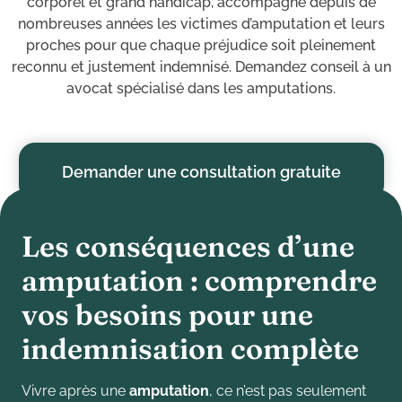
corporel et grand handicap, accompagne depuis de
nombreuses années les victimes d’amputation et leurs
proches pour que chaque préjudice soit pleinement
reconnu et justement indemnisé. Demandez conseil à un
avocat spécialisé dans les amputations.
Demander une consultation gratuite
L
e
s
c
o
n
s
é
q
u
e
n
c
e
s
d
’
u
n
e
a
m
p
u
t
a
t
i
o
n
:
c
o
m
p
r
e
n
d
r
e
v
o
s
b
e
s
o
i
n
s
p
o
u
r
u
n
e
i
n
d
e
m
n
i
s
a
t
i
o
n
c
o
m
p
l
è
t
e
Vivre après une
amputation
, ce n’est pas seulement