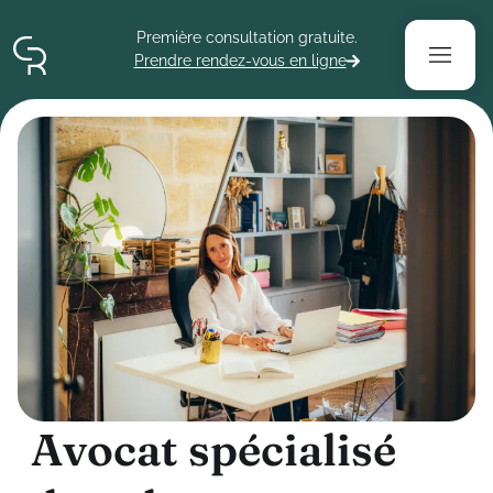
Contenu
Menu
Pied de page
Première consultation gratuite.
Prendre rendez-vous en ligne
A
v
o
c
a
t
s
p
é
c
i
a
l
i
s
é