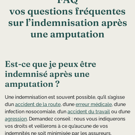
v
o
s
q
u
e
s
t
i
o
n
s
f
r
é
q
u
e
n
t
e
s
s
u
r
l
’
i
n
d
e
m
n
i
s
a
t
i
o
n
a
p
r
è
s
u
n
e
a
m
p
u
t
a
t
i
o
n
Est-ce que je peux être
indemnisé après une
amputation ?
Une indemnisation est souvent possible, qu’il s’agisse
d’un
accident de la route
, d’une
erreur médicale
, d’une
infection nosocomiale, d’un
accident du travail
ou d’une
agression
. Demandez conseil : nous vous indiquerons
vos droits et veillerons à ce qu’aucune de vos
indemnités ne soit minimisée par les assureurs.