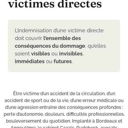
v
i
c
t
i
m
e
s
d
i
r
e
c
t
e
s
L’indemnisation d’une victime directe
doit couvrir
l’ensemble des
conséquences du dommage
, qu’elles
soient
visibles
ou
invisibles
,
immédiates
ou
futures
.
Être victime d’un accident de la circulation, d’un
accident de sport ou de la vie, d’une erreur médicale ou
d’une agression entraîne des conséquences profondes :
perte d’autonomie, douleurs, difficultés professionnelles,
bouleversement du quotidien. Implanté à Bordeaux et
Angoulême, le cabinet Cazals-Rudebeck, avocats