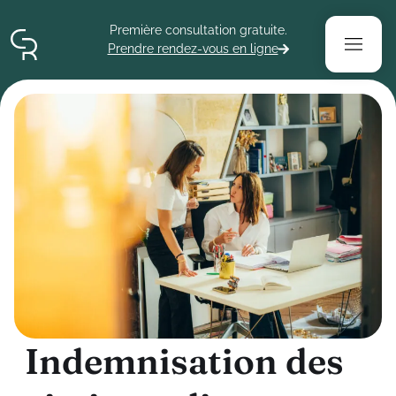
Contenu
Menu
Pied de page
Première consultation gratuite.
Prendre rendez-vous en ligne
I
n
d
e
m
n
i
s
a
t
i
o
n
d
e
s