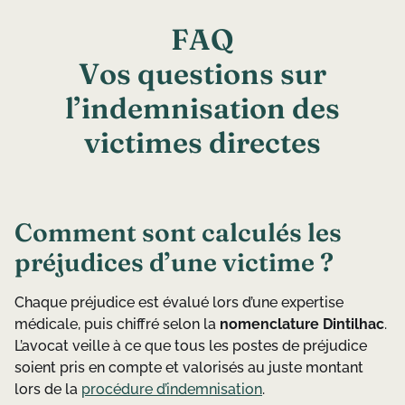
F
A
Q
V
o
s
q
u
e
s
t
i
o
n
s
s
u
r
l
’
i
n
d
e
m
n
i
s
a
t
i
o
n
d
e
s
v
i
c
t
i
m
e
s
d
i
r
e
c
t
e
s
Comment sont calculés les
préjudices d’une victime ?
Chaque préjudice est évalué lors d’une expertise
médicale, puis chiffré selon la
nomenclature Dintilhac
.
L’avocat veille à ce que tous les postes de préjudice
soient pris en compte et valorisés au juste montant
lors de la
procédure d’indemnisation
.