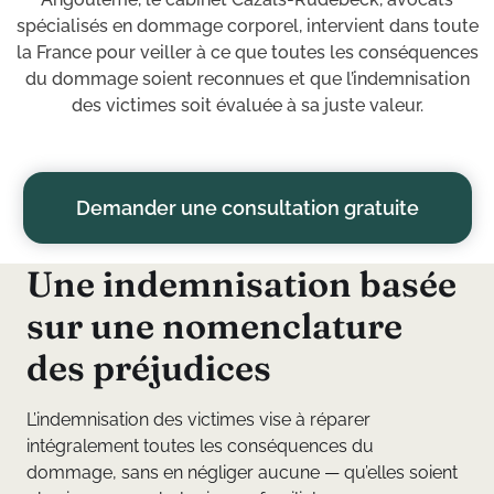
spécialisés en dommage corporel, intervient dans toute
la France pour veiller à ce que toutes les conséquences
du dommage soient reconnues et que l’indemnisation
des victimes soit évaluée à sa juste valeur.
Demander une consultation gratuite
U
n
e
i
n
d
e
m
n
i
s
a
t
i
o
n
b
a
s
é
e
s
u
r
u
n
e
n
o
m
e
n
c
l
a
t
u
r
e
d
e
s
p
r
é
j
u
d
i
c
e
s
L’indemnisation des victimes vise à réparer
intégralement toutes les conséquences du
dommage, sans en négliger aucune — qu’elles soient