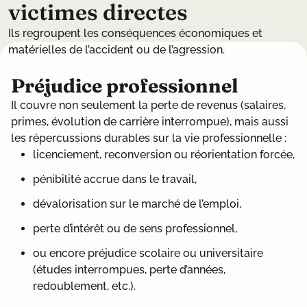
v
i
c
t
i
m
e
s
d
i
r
e
c
t
e
s
Ils regroupent les conséquences économiques et
matérielles de l’accident ou de l’agression.
Préjudice professionnel
Il couvre non seulement la perte de revenus (salaires,
primes, évolution de carrière interrompue), mais aussi
les répercussions durables sur la vie professionnelle :
licenciement, reconversion ou réorientation forcée,
pénibilité accrue dans le travail,
dévalorisation sur le marché de l’emploi,
perte d’intérêt ou de sens professionnel,
ou encore préjudice scolaire ou universitaire
(études interrompues, perte d’années,
redoublement, etc.).