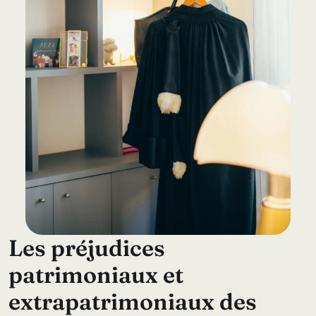
L
e
s
p
r
é
j
u
d
i
c
e
s
p
a
t
r
i
m
o
n
i
a
u
x
e
t
e
x
t
r
a
p
a
t
r
i
m
o
n
i
a
u
x
d
e
s