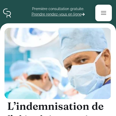
Contenu
Menu
Pied de page
Première consultation gratuite.
Prendre rendez-vous en ligne
L
’
i
n
d
e
m
n
i
s
a
t
i
o
n
d
e