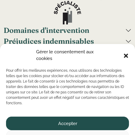
Domaines d'intervention
Préjudices indemnisables
Grand handicap
Gérer le consentement aux
cookies
Cabinets
Nous suivre
Pour offrir les meilleures expériences, nous utilisons des technologies
telles que les cookies pour stocker et/ou accéder aux informations des
appareils. Le fait de consentir à ces technologies nous permettra de
traiter des données telles que le comportement de navigation ou les ID
uniques sur ce site. Le fait de ne pas consentir ou de retirer son
©
Copyright
2026 — CR Avocats — Tous droits réservés
consentement peut avoir un effet négatif sur certaines caractéristiques et
— Conception par
Kaizen Agency
fonctions.
Mentions légales
Politique de confidentialité
Politique de cookies
Plan du site
Accepter