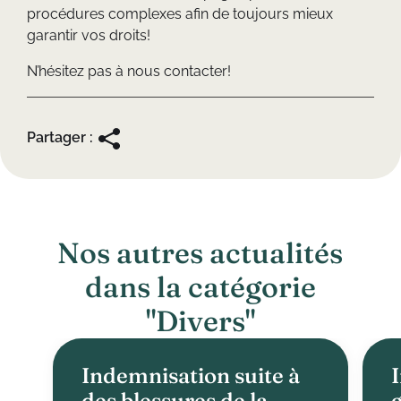
procédures complexes afin de toujours mieux
garantir vos droits!
N’hésitez pas à nous contacter!
Partager :
N
o
s
a
u
t
r
e
s
a
c
t
u
a
l
i
t
é
s
d
a
n
s
l
a
c
a
t
é
g
o
r
i
e
"
D
i
v
e
r
s
"
Indemnisation suite à
des blessures de la