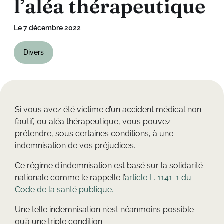
l
’
a
l
é
a
t
h
é
r
a
p
e
u
t
i
q
u
e
Le 7 décembre 2022
Divers
Si vous avez été victime d’un accident médical non
fautif, ou aléa thérapeutique, vous pouvez
prétendre, sous certaines conditions, à une
indemnisation de vos préjudices.
Ce régime d’indemnisation est basé sur la solidarité
nationale comme le rappelle l’
article L. 1141-1 du
Code de la santé publique.
Une telle indemnisation n’est néanmoins possible
qu’à une triple condition :