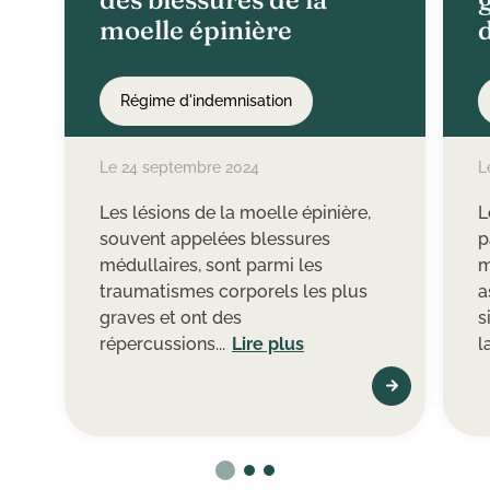
moelle épinière
d
Régime d'indemnisation
Le 24 septembre 2024
L
Les lésions de la moelle épinière,
L
souvent appelées blessures
p
médullaires, sont parmi les
m
traumatismes corporels les plus
a
graves et ont des
s
répercussions...
Lire plus
l