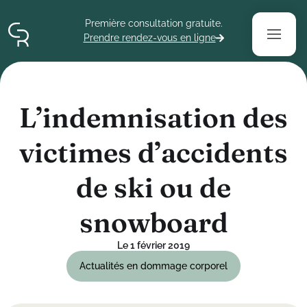
Contenu
Menu
Pied de page
Première consultation gratuite.
Prendre rendez-vous en ligne
L
’
i
n
d
e
m
n
i
s
a
t
i
o
n
d
e
s
v
i
c
t
i
m
e
s
d
’
a
c
c
i
d
e
n
t
s
d
e
s
k
i
o
u
d
e
s
n
o
w
b
o
a
r
d
Le 1 février 2019
Actualités en dommage corporel