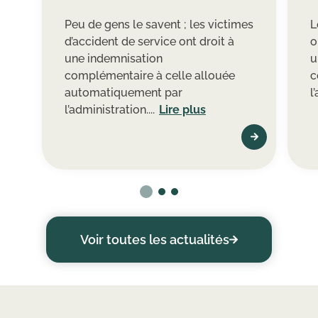
Peu de gens le savent ; les victimes
L
d’accident de service ont droit à
o
une indemnisation
u
complémentaire à celle allouée
c
automatiquement par
l
l’administration....
Lire plus
Voir toutes les actualités