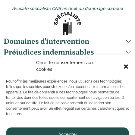
Avocate spécialiste CNB en droit du dommage corporel
Domaines d'intervention
Préjudices indemnisables
Grand handicap
Gérer le consentement aux
cookies
Cabinets
Nous suivre
Pour offrir les meilleures expériences, nous utilisons des technologies
telles que les cookies pour stocker et/ou accéder aux informations des
appareils. Le fait de consentir à ces technologies nous permettra de
traiter des données telles que le comportement de navigation ou les ID
uniques sur ce site. Le fait de ne pas consentir ou de retirer son
©
Copyright
2026 — CR Avocats — Tous droits réservés
consentement peut avoir un effet négatif sur certaines caractéristiques et
— Conception par
Kaizen Agency
fonctions.
Mentions légales
Politique de confidentialité
Politique de cookies
Plan du site
Accepter