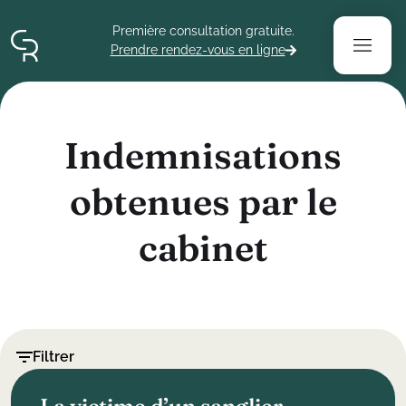
Contenu
Menu
Pied de page
Première consultation gratuite.
Prendre rendez-vous en ligne
I
n
d
e
m
n
i
s
a
t
i
o
n
s
o
b
t
e
n
u
e
s
p
a
r
l
e
c
a
b
i
n
e
t
Filtrer