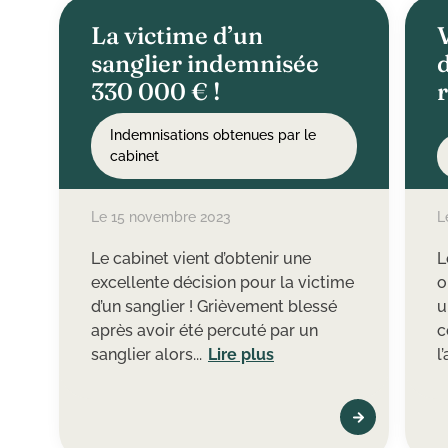
La victime d’un
sanglier indemnisée
d
330 000 € !
r
Indemnisations obtenues par le
cabinet
i
Le 15 novembre 2023
L
Le cabinet vient d’obtenir une
L
excellente décision pour la victime
o
d’un sanglier ! Grièvement blessé
u
après avoir été percuté par un
c
sanglier alors...
Lire plus
l