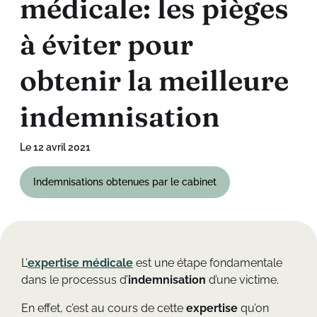
m
é
d
i
c
a
l
e
:
l
e
s
p
i
è
g
e
s
à
é
v
i
t
e
r
p
o
u
r
o
b
t
e
n
i
r
l
a
m
e
i
l
l
e
u
r
e
i
n
d
e
m
n
i
s
a
t
i
o
n
Le 12 avril 2021
Indemnisations obtenues par le cabinet
L’
expertise médicale
est une étape fondamentale
dans le processus d’
indemnisation
d’une victime.
En effet, c’est au cours de cette
expertise
qu’on