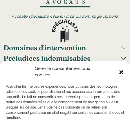
Avocate spécialiste CNB en droit du dommage corporel
Domaines d'intervention
Préjudices indemnisables
Grand handicap
Gérer le consentement aux
cookies
Cabinets
Nous suivre
Pour offrir les meilleures expériences, nous utilisons des technologies
telles que les cookies pour stocker et/ou accéder aux informations des
appareils. Le fait de consentir à ces technologies nous permettra de
traiter des données telles que le comportement de navigation ou les ID
uniques sur ce site. Le fait de ne pas consentir ou de retirer son
©
Copyright
2026 — CR Avocats — Tous droits réservés
consentement peut avoir un effet négatif sur certaines caractéristiques et
— Conception par
Kaizen Agency
fonctions.
Mentions légales
Politique de confidentialité
Politique de cookies
Plan du site