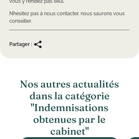
vous y rendiez pas seul.
N’hésitez pas à nous contacter, nous saurons vous
conseiller.
Partager :
N
o
s
a
u
t
r
e
s
a
c
t
u
a
l
i
t
é
s
d
a
n
s
l
a
c
a
t
é
g
o
r
i
e
"
I
n
d
e
m
n
i
s
a
t
i
o
n
s
o
b
t
e
n
u
e
s
p
a
r
l
e
c
a
b
i
n
e
t
"