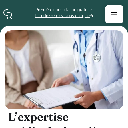
Contenu
Menu
Pied de page
Première consultation gratuite.
Prendre rendez-vous en ligne
L
’
e
x
p
e
r
t
i
s
e