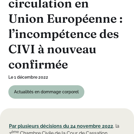
c
i
r
c
u
l
a
t
i
o
n
e
n
U
n
i
o
n
E
u
r
o
p
é
e
n
n
e
:
l
’
i
n
c
o
m
p
é
t
e
n
c
e
d
e
s
C
I
V
I
à
n
o
u
v
e
a
u
c
o
n
f
i
r
m
é
e
Le 1 décembre 2022
Actualités en dommage corporel
Par plusieurs décisions du 24 novembre 2022
, la
ème
2
Chambre Civile de la Cour de Cassation