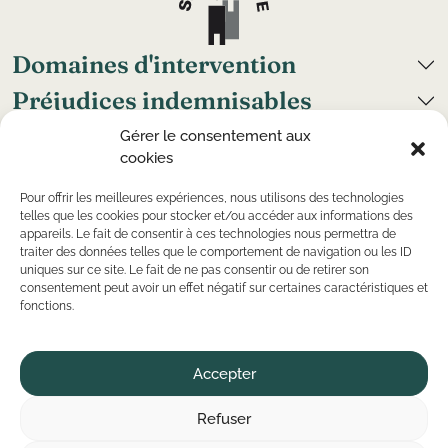
Domaines d'intervention
Préjudices indemnisables
Grand handicap
Gérer le consentement aux
cookies
Cabinets
Nous suivre
Pour offrir les meilleures expériences, nous utilisons des technologies
telles que les cookies pour stocker et/ou accéder aux informations des
appareils. Le fait de consentir à ces technologies nous permettra de
traiter des données telles que le comportement de navigation ou les ID
uniques sur ce site. Le fait de ne pas consentir ou de retirer son
©
Copyright
2026 — CR Avocats — Tous droits réservés
consentement peut avoir un effet négatif sur certaines caractéristiques et
— Conception par
Kaizen Agency
fonctions.
Mentions légales
Politique de confidentialité
Politique de cookies
Plan du site
Accepter
Refuser