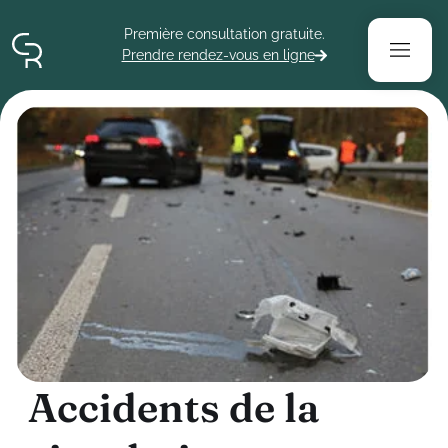
Contenu
Menu
Pied de page
Première consultation gratuite.
Prendre rendez-vous en ligne
A
c
c
i
d
e
n
t
s
d
e
l
a