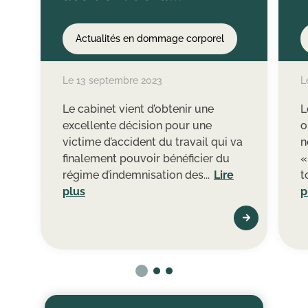
circulation avec une
meilleure
Actualités en dommage corporel
indemnisation à la clé
Le 13 septembre 2023
L
Le cabinet vient d’obtenir une
L
excellente décision pour une
o
victime d’accident du travail qui va
n
finalement pouvoir bénéficier du
«
régime d’indemnisation des...
Lire
t
plus
p