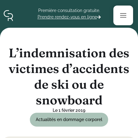
Contenu
Menu
Pied de page
Première consultation gratuite.
Prendre rendez-vous en ligne
L
’
i
n
d
e
m
n
i
s
a
t
i
o
n
d
e
s
v
i
c
t
i
m
e
s
d
’
a
c
c
i
d
e
n
t
s
d
e
s
k
i
o
u
d
e
s
n
o
w
b
o
a
r
d
Le 1 février 2019
Actualités en dommage corporel