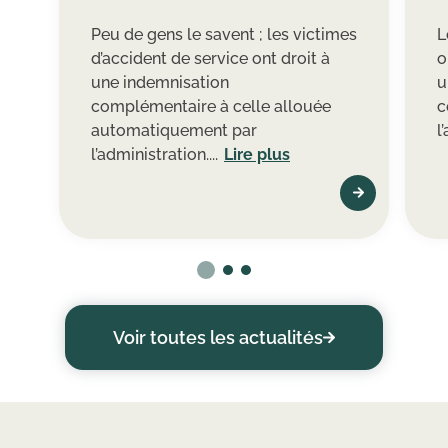
Peu de gens le savent ; les victimes
L
d’accident de service ont droit à
o
une indemnisation
u
complémentaire à celle allouée
c
automatiquement par
l
l’administration....
Lire plus
Voir toutes les actualités